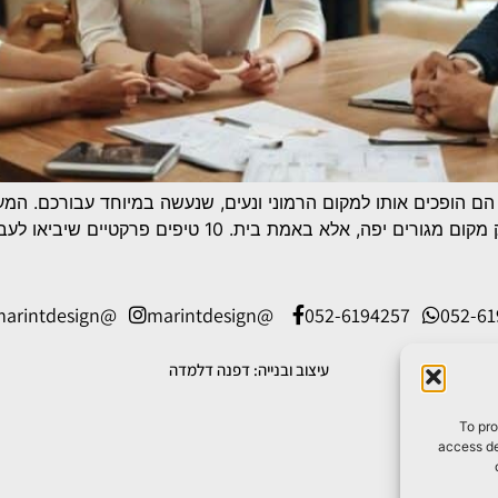
הם הופכים אותו למקום הרמוני ונעים, שנעשה במיוחד עבורכם. המ
בדימיונכם, ויתמקד בכל פרט, כדי שהבית יהיה לא רק מקום מג
@marintdesign
@marintdesign
052-6194257
052-6
עיצוב ובנייה: דפנה דלמדה
To pro
access de