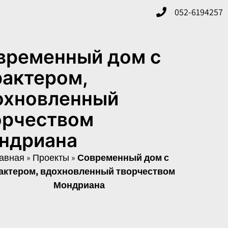
052-6194257
временный дом с
рактером,
охновленный
орчеством
ндриана
авная
»
Проекты
»
Современный дом с
актером, вдохновленный творчеством
Мондриана