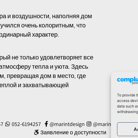
ра и воздушности, наполняя дом
лучился очень колоритным, что
ординарный характер.
рый не только удовлетворяет все
атмосферу тепла и уюта. Здесь
м, превращая дом в место, где
теплой и захватывающей
To provide t
access devic
data such as
withdrawing
57
052-6194257
@marintdesign
@marintdesign
A
Заявление о доступности