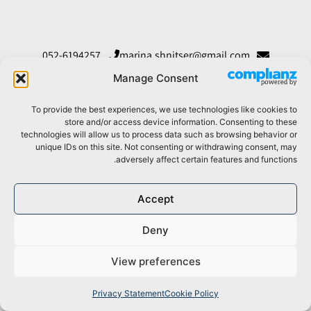
052-6194257
marina.shnitser@gmail.com
@marintdesign
@marintdesign
052-6194257
Manage Consent
תקנון ומדיניות פרטיות
הצהרת נגישות
To provide the best experiences, we use technologies like cookies to
עיצוב ובנייה: דפנה דלמדה
store and/or access device information. Consenting to these
technologies will allow us to process data such as browsing behavior or
unique IDs on this site. Not consenting or withdrawing consent, may
adversely affect certain features and functions.
Accept
Deny
View preferences
Privacy Statement
Cookie Policy